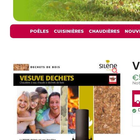
POÊLES
CUISINIÈRES
CHAUDIÈRES
NOUV
V
€
Not