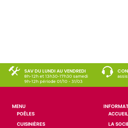
SAV DU LUNDI AU VENDREDI
CON
8h-12h et 13h30-17h30 samedi
assi
9h-12h période 01/10 - 31/03
MENU
INFORMA
POÊLES
ACCUEI
CUISINIÈRES
LA SOCI