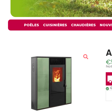
POÊLES
CUISINIÈRES
CHAUDIÈRES
NOUV
A
€
Not